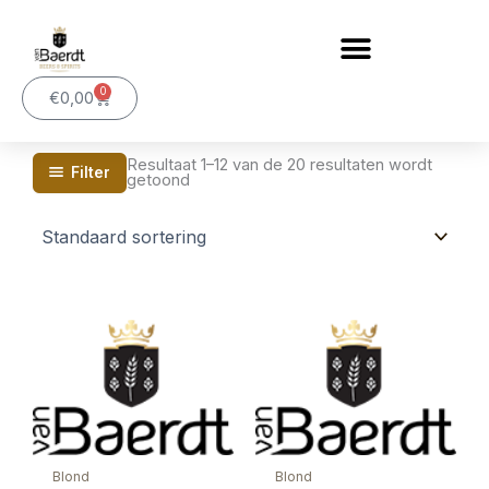
Ga
naar
de
0
inhoud
Winkelwagen
€
0,00
Resultaat 1–12 van de 20 resultaten wordt
Filter
getoond
Blond
Blond