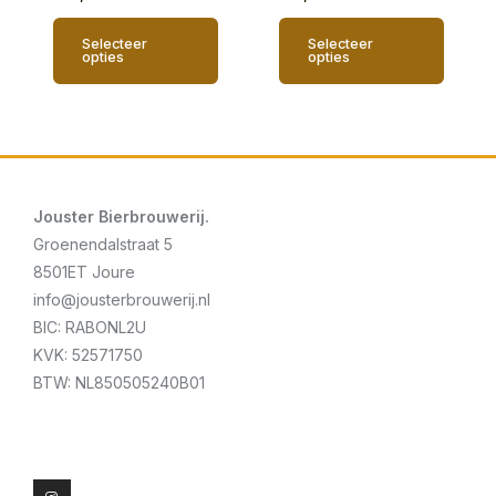
Selecteer
Selecteer
opties
opties
Jouster Bierbrouwerij.
Groenendalstraat 5
8501ET Joure
info@jousterbrouwerij.nl
BIC: RABONL2U
KVK: 52571750
BTW: NL850505240B01
I
n
s
t