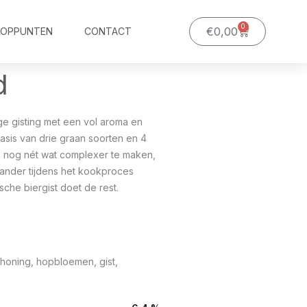
0
Winkelwagen
€
0,00
OOPPUNTEN
CONTACT
d
ge gisting met een vol aroma en
basis van drie graan soorten en 4
nog nét wat complexer te maken,
iander tijdens het kookproces
che biergist doet de rest.
nhoning, hopbloemen, gist,