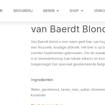
ME
BROUWERIJ
BIEREN
SHOP
VERK
van Baerdt Blon
Van Baerdt blond is een warm geel bier van ho
een friszoete, kruidige afdronk. Het bier is op 
soorten hopbloemen gebrouwen. Om de smaak 
is er bloemenhoning (van lokale imkers) en kor
toegevoegd. Een speciaal geselecteerde Belgis
Ingredienten
Water, gerstemout, tarwe, mais, suiker, bloeme
koriander