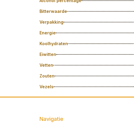
Alcohol percentage
Bitterwaarde
Verpakking
Energie
Koolhydraten
Eiwitten
Vetten
Zouten
Vezels
Navigatie