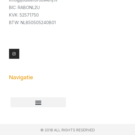
BIC: RABONL2U
KVK: 52571750
BTW: NL850505240B01
I
n
s
t
a
g
r
a
m
Navigatie
Algemene voorwaarden
© 2018 ALL RIGHTS RESERVED​