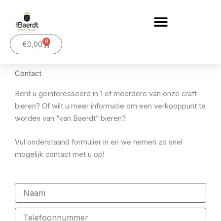
Ga
naar
de
0
inhoud
Winkelwagen
€
0,00
Contact
Bent u geïnteresseerd in 1 of meerdere van onze craft
bieren? Of wilt u meer informatie om een verkooppunt te
worden van “van Baerdt” bieren?
Vul onderstaand formulier in en we nemen zo snel
mogelijk contact met u op!
N
a
a
T
m