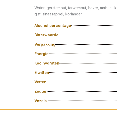
Water, gerstemout, tarwemout, haver, mais, su
gist, sinaasappel, koriander
Alcohol percentage
Bitterwaarde
Verpakking
Energie
Koolhydraten
Eiwitten
Vetten
Zouten
Vezels