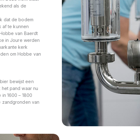
bekend als de
ek dat de bodem
k af te kunnen
 Hobbe van Baerdt
lke in Joure werden
arkante kerk
reden om Hobbe van
 bier bewijst een
t het pand waar nu
 in 1600 – 1800
de zandgronden van