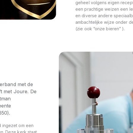
geheel volgens eigen recept.
een prachtige weizen een Ier
en diverse andere speciaalb
ambachtelijke wijze onder 
(zie ook “onze bieren” ).
verband met de
ft met Joure. De
etman
eente
650).
d ingezet om een
en. Deze kerk staat