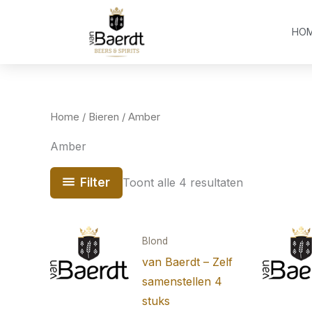
Ga
naar
HO
de
inhoud
Home
/
Bieren
/ Amber
Amber
Filter
Toont alle 4 resultaten
Blond
van Baerdt – Zelf
samenstellen 4
stuks