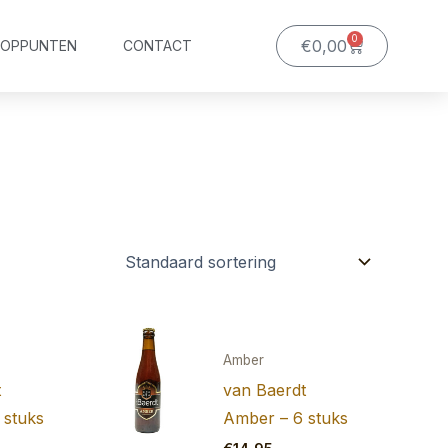
0
Winkelwagen
€
0,00
OOPPUNTEN
CONTACT
Amber
t
van Baerdt
 stuks
Amber – 6 stuks