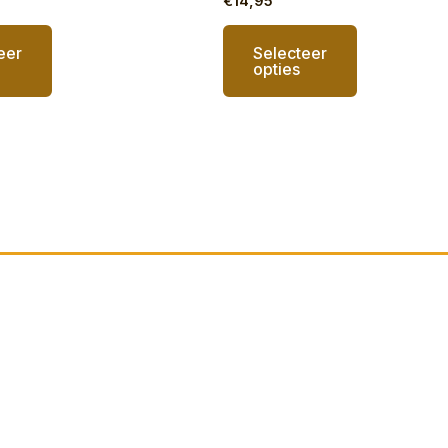
€
14,95
eer
Selecteer
opties