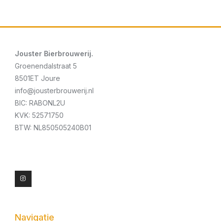
Jouster Bierbrouwerij.
Groenendalstraat 5
8501ET Joure
info@jousterbrouwerij.nl
BIC: RABONL2U
KVK: 52571750
BTW: NL850505240B01
I
n
s
t
a
g
r
a
m
Navigatie