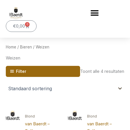
Ga
naar
de
0
inhoud
Winkelwagen
€
0,00
Home
/
Bieren
/ Weizen
Weizen
Toont alle 4 resultaten
Filter
Blond
Blond
van Baerdt –
van Baerdt –