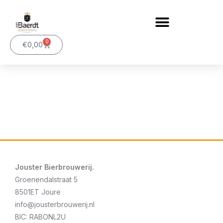
Ga
naar
de
0
inhoud
Winkelwagen
€
0,00
Jouster Bierbrouwerij.
Groenendalstraat 5
8501ET Joure
info@jousterbrouwerij.nl
BIC: RABONL2U