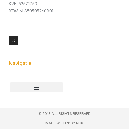
KVK: 52571750
BTW: NL850505240B01
I
n
s
t
a
g
r
a
m
Navigatie
Algemene voorwaarden
© 2018 ALL RIGHTS RESERVED​
MADE WITH ❤ BY KLIK